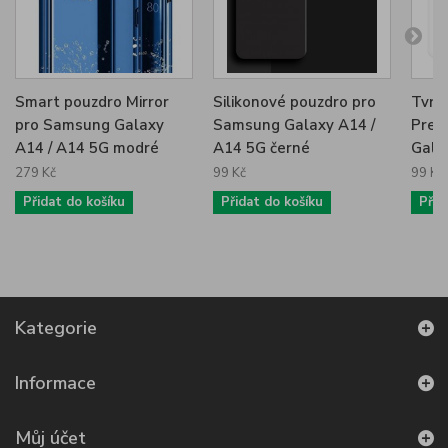
Smart pouzdro Mirror
Silikonové pouzdro pro
Tvrz
pro Samsung Galaxy
Samsung Galaxy A14 /
Prem
A14 / A14 5G modré
A14 5G černé
Gala
279 Kč
99 Kč
99 Kč
Přidat do košíku
Přidat do košíku
Přid
Kategorie
Informace
Můj účet