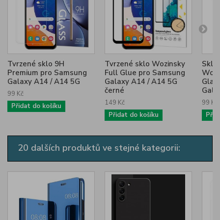
Tvrzené sklo 9H
Tvrzené sklo Wozinsky
Sklo
Premium pro Samsung
Full Glue pro Samsung
Wozi
Galaxy A14 / A14 5G
Galaxy A14 / A14 5G
Glas
černé
Galax
99 Kč
149 Kč
99 Kč
Přidat do košíku
Přidat do košíku
Přid
20 dalších produktů ve stejné kategorii: