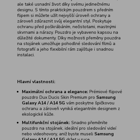
ale také usnadní život díky svému jedinečnému
designu. S tímto praktickým pouzdrem s předním
flipem si můžete užít nejvyšší úroveň ochrany a
zároveň zdůraznit svůj elegantní styl. Poskytuje
ochranu před poškrábáním, nečistotami, mastnými
skvrnami a nárazy. Pouzdro je vybaveno kapsou na
důležité dokumenty. Díky možnosti přeměny pouzdra
na stojánek umožňuje pohodlné sledování filmů a
fotografií a jeho flexibilní rám zajišťuje i snadnou
instalaci.
Hlavní vlastnosti:
Maximální ochrana a elegance:
Prémiové flipové
pouzdro Dux Ducis Skin Premium pro
Samsung
Galaxy A14 / A14 5G
vám poskytne špičkovou
ochranu a zároveň vyniká elegantním designem z
ekologické kůže.
Multifunkční stojánek:
Snadno přeměníte
pouzdro na stojánek, ideální pro sledování videí
nebo videohovory, aniž byste museli
Samsung
Galaxy A14 / A14 5G
držet v ruce.