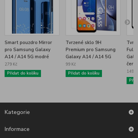
Smart pouzdro Mirror
Tvrzené sklo 9H
Tvrz
pro Samsung Galaxy
Premium pro Samsung
Full
A14 / A14 5G modré
Galaxy A14 / A14 5G
Gala
čern
279 Kč
99 Kč
149 K
Přidat do košíku
Přidat do košíku
Přid
Kategorie
Informace