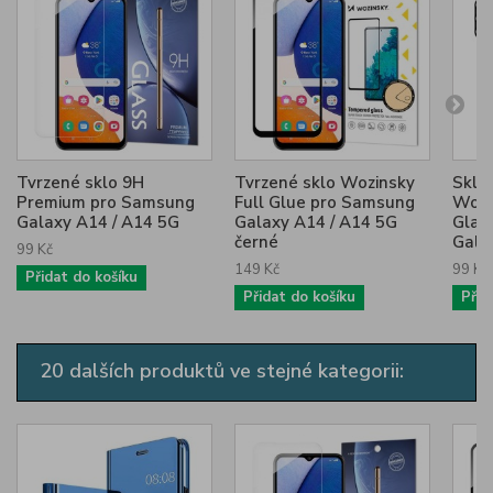
Tvrzené sklo 9H
Tvrzené sklo Wozinsky
Sklo
Premium pro Samsung
Full Glue pro Samsung
Wozi
Galaxy A14 / A14 5G
Galaxy A14 / A14 5G
Glas
černé
Galax
99 Kč
149 Kč
99 Kč
Přidat do košíku
Přidat do košíku
Přid
20 dalších produktů ve stejné kategorii: