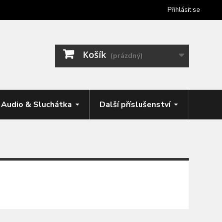
Přihlásit se
Košík
(prázdný)
Audio & Sluchátka
Další příslušenství