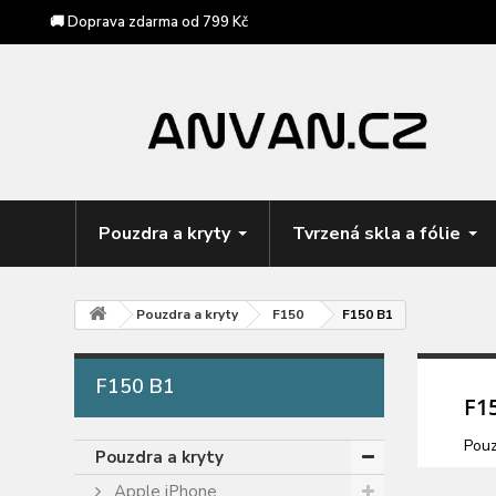
🚚 Doprava zdarma od 799 Kč
Pouzdra a kryty
Tvrzená skla a fólie
Pouzdra a kryty
F150
F150 B1
F150 B1
F1
Pouz
Pouzdra a kryty
Apple iPhone