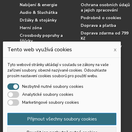
Nabíjení & energie
Ochrana osobních údajů
a jejich zpracování
Audio & Sluchátka
Podrobně o cookies
Držáky & stojánky
Doprava a platba
Herní zóna
Doprava zdarma od 799
Crossbody popruhy a
Kč
šňůrky
Obchodní podmínky
Příslušenství pro tablety
Tento web využívá cookies
x
Jak nakupovat
Příslušenství pro čtečky
knih
Reklamace
Tyto webové stránky ukládají v souladu se zákony na vaše
Chytré prsteny
Dostupnost zboží
zařízení soubory, obecně nazývané cookies. Odsouhlaste
prosím nastavení cookies souborů pro použití webu.
Podvodní pouzdra
Výprodej
Nezbytně nutné soubory cookies
Analytické soubory cookies
Marketingové soubory cookies
Přijmout všechny soubory cookies