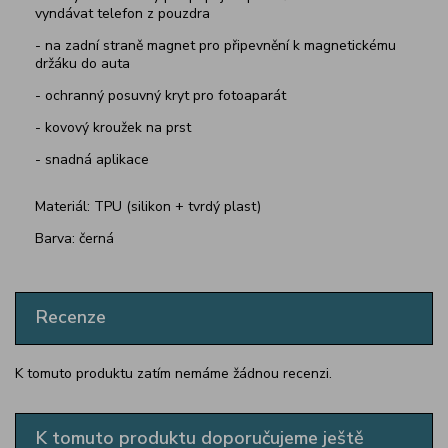
vyndávat telefon z pouzdra
- na zadní straně magnet pro připevnění k magnetickému
držáku do auta
- ochranný posuvný kryt pro fotoaparát
- kovový kroužek na prst
- snadná aplikace
Materiál: TPU (silikon + tvrdý plast)
Barva: černá
Recenze
K tomuto produktu zatím nemáme žádnou recenzi.
K tomuto produktu doporučujeme ještě