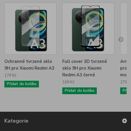
Ochranné tvrzené sklo
Full cover 3D tvrzené
Armo
9H pro Xiaomi Redmi A3
sklo 9H pro Xiaomi
pro 
Redmi A3 černé
modr
179 Kč
169 Kč
279 K
Přidat do košíku
Přidat do košíku
Přid
Kategorie