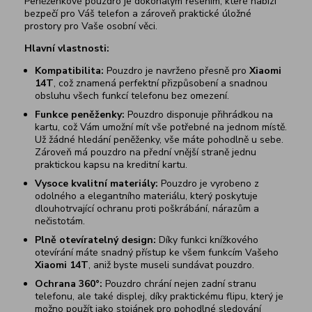
Peněženkové pouzdro je dokonalým řešením, které nabízí
bezpečí pro Váš telefon a zároveň praktické úložné
prostory pro Vaše osobní věci.
Hlavní vlastnosti:
Kompatibilita:
Pouzdro je navrženo přesně pro
Xiaomi
14T
, což znamená perfektní přizpůsobení a snadnou
obsluhu všech funkcí telefonu bez omezení.
Funkce peněženky:
Pouzdro disponuje přihrádkou na
kartu, což Vám umožní mít vše potřebné na jednom místě.
Už žádné hledání peněženky, vše máte pohodlně u sebe.
Zároveň má pouzdro na přední vnější straně jednu
praktickou kapsu na kreditní kartu.
Vysoce kvalitní materiály:
Pouzdro je vyrobeno z
odolného a elegantního materiálu, který poskytuje
dlouhotrvající ochranu proti poškrábání, nárazům a
nečistotám.
Plně otevíratelný design:
Díky funkci knížkového
otevírání máte snadný přístup ke všem funkcím Vašeho
Xiaomi 14T
, aniž byste museli sundávat pouzdro.
Ochrana 360°:
Pouzdro chrání nejen zadní stranu
telefonu, ale také displej, díky praktickému flipu, který je
možno použít jako stojánek pro pohodlné sledování