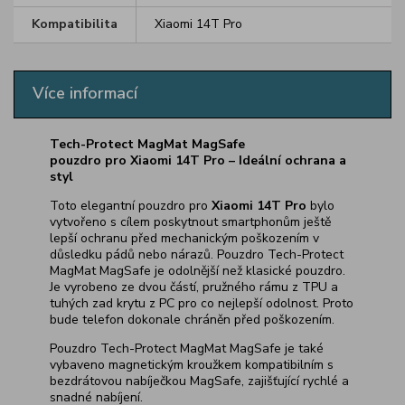
Kompatibilita
Xiaomi 14T Pro
Více informací
Tech-Protect MagMat MagSafe
pouzdro pro Xiaomi 14T Pro – Ideální ochrana a
styl
Toto elegantní pouzdro pro
Xiaomi 14T Pro
bylo
vytvořeno s cílem poskytnout smartphonům ještě
lepší ochranu před mechanickým poškozením v
důsledku pádů nebo nárazů. Pouzdro Tech-Protect
MagMat MagSafe je odolnější než klasické pouzdro.
Je vyrobeno ze dvou částí, pružného rámu z TPU a
tuhých zad krytu z PC pro co nejlepší odolnost. Proto
bude telefon dokonale chráněn před poškozením.
Pouzdro Tech-Protect MagMat MagSafe je také
vybaveno magnetickým kroužkem kompatibilním s
bezdrátovou nabíječkou MagSafe, zajišťující rychlé a
snadné nabíjení.