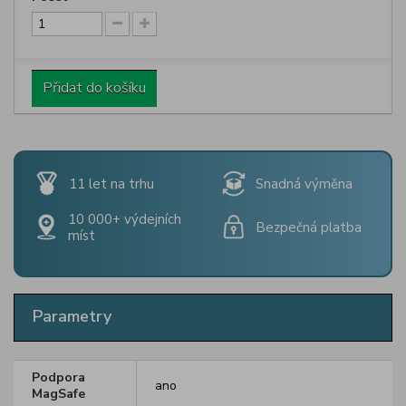
Přidat do košíku
11 let na trhu
Snadná výměna
10 000+ výdejních
Bezpečná platba
míst
Parametry
Podpora
ano
MagSafe