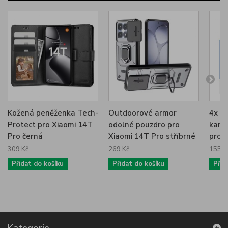
Kožená peněženka Tech-
Outdoorové armor
4x tv
Protect pro Xiaomi 14T
odolné pouzdro pro
kame
Pro černá
Xiaomi 14T Pro stříbrné
pro 
309 Kč
269 Kč
155 K
Přidat do košíku
Přidat do košíku
Přid