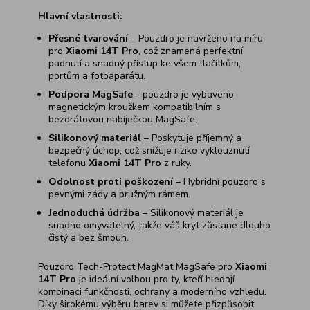
Hlavní vlastnosti:
Přesné tvarování
– Pouzdro je navrženo na míru
pro
Xiaomi 14T Pro
, což znamená perfektní
padnutí a snadný přístup ke všem tlačítkům,
portům a fotoaparátu.
Podpora MagSafe
- pouzdro je vybaveno
magnetickým kroužkem kompatibilním s
bezdrátovou nabíječkou MagSafe.
Silikonový materiál
– Poskytuje příjemný a
bezpečný úchop, což snižuje riziko vyklouznutí
telefonu
Xiaomi 14T Pro
z ruky.
Odolnost proti poškození
– Hybridní pouzdro s
pevnými zády a pružným rámem.
Jednoduchá údržba
– Silikonový materiál je
snadno omyvatelný, takže váš kryt zůstane dlouho
čistý a bez šmouh.
Pouzdro Tech-Protect MagMat MagSafe pro
Xiaomi
14T Pro
je ideální volbou pro ty, kteří hledají
kombinaci funkčnosti, ochrany a moderního vzhledu.
Díky širokému výběru barev si můžete přizpůsobit