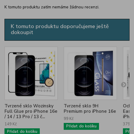
K tomuto produktu zatím nemáme žádnou recenzi.
K tomuto produktu doporučujeme ještě
dokoupit
Tvrzené sklo Wozinsky
Tvrzené sklo 9H
Ochr
Full Glue pro iPhone 16e
Premium pro iPhone 16e
Easy 
/ 14 / 13 Pro / 13 č...
iPhon
99 Kč
149 Kč
379 K
Přidat do košíku
Přidat do košíku
Přid