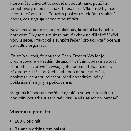
které může uživatel libovolně sledovat filmy, používat
videohovory nebo procházet obsah na šířku, aniž by musel
držet telefon v ruce. Pouzdro poskytuje telefonu stabilní
oporu, což zvyšuje komfort používání.
Navíc má vhodné místo pro doklady, kreditní karty nebo
hotovost. Díky tomu můžete mít všechny nejdůležitější věci
vždy u sebe. Praktické a funkční řešení pro lidi, kteří oceňují
pohodlí a organizaci.
Za zmínku stojí, že pouzdro Tech-Protect Wallet je
propracované v každém detailu. Prošívání dodává stylový
charakter a zároveň zvyšuje jeho odolnost. Nasazen na
základně z TPU, pružného, ​​ale odolného materiálu,
poskytuje ochranu telefonu před náhodnými pády,
poškrábáním a jiným poškozením.
Magnetická spona umožňuje rychlé a snadné zavírání a
otevírání pouzdra a zároveň udržuje váš telefon v bezpečí.
Vlastnosti produktu:
100% originál
Baleno v originálním balení