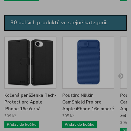
30 dalších produktů ve stejné kategorii:
Kožená peněženka Tech-
Pouzdro Nillkin
Pouzd
Protect pro Apple
CamShield Pro pro
CamS
iPhone 16e černá
Apple iPhone 16e modré
Appl
zele
309 Kč
305 Kč
305 K
Přidat do košíku
Přidat do košíku