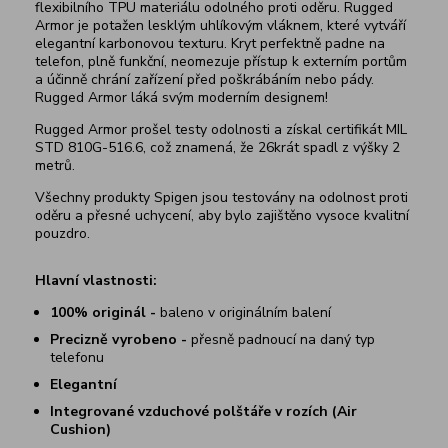
flexibilního TPU materiálu odolného proti oděru. Rugged
Armor je potažen lesklým uhlíkovým vláknem, které vytváří
elegantní karbonovou texturu. Kryt perfektně padne na
telefon, plně funkční, neomezuje přístup k externím portům
a účinně chrání zařízení před poškrábáním nebo pády.
Rugged Armor láká svým moderním designem!
Rugged Armor prošel testy odolnosti a získal certifikát MIL
STD 810G-516.6, což znamená, že 26krát spadl z výšky 2
metrů.
Všechny produkty Spigen jsou testovány na odolnost proti
oděru a přesné uchycení, aby bylo zajištěno vysoce kvalitní
pouzdro.
Hlavní vlastnosti:
100% originál -
baleno v originálním balení
Precizně vyrobeno -
přesně padnoucí na daný typ
telefonu
Elegantní
Integrované vzduchové polštáře v rozích (Air
Cushion)