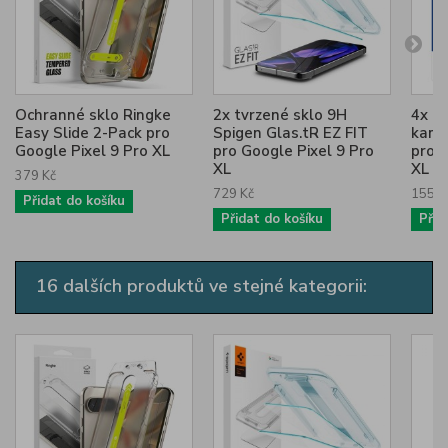
Ochranné sklo Ringke
2x tvrzené sklo 9H
4x tv
Easy Slide 2-Pack pro
Spigen Glas.tR EZ FIT
kame
Google Pixel 9 Pro XL
pro Google Pixel 9 Pro
pro G
XL
XL
379 Kč
729 Kč
155 K
Přidat do košíku
Přidat do košíku
Přid
16 dalších produktů ve stejné kategorii: