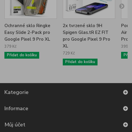
Ochranné sklo Ringke
2x tvrzené sklo 9H
Pouz
Easy Slide 2-Pack pro
Spigen Glas.tR EZ FIT
Air p
Google Pixel 9 Pro XL
pro Google Pixel 9 Pro
Pro 
XL
379 Kč
399 K
729 Kč
Přidat do košíku
Přid
Přidat do košíku
Kategorie
Informace
Můj účet