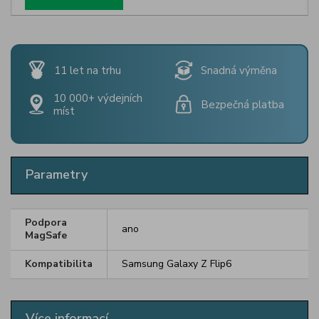
11 let na trhu
Snadná výměna
10 000+ výdejních
Bezpečná platba
míst
Parametry
Podpora
ano
MagSafe
Kompatibilita
Samsung Galaxy Z Flip6
Více informací