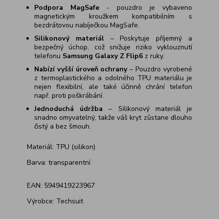
Podpora MagSafe
- pouzdro je vybaveno
magnetickým kroužkem kompatibilním s
bezdrátovou nabíječkou MagSafe.
Silikonový materiál
– Poskytuje příjemný a
bezpečný úchop, což snižuje riziko vyklouznutí
telefonu
Samsung Galaxy Z Flip6
z ruky.
Nabízí vyšší úroveň ochrany
– Pouzdro vyrobené
z termoplastického a odolného TPU materiálu je
nejen flexibilní, ale také účinně chrání telefon
např. proti poškrábání.
Jednoduchá údržba
– Silikonový materiál je
snadno omyvatelný, takže váš kryt zůstane dlouho
čistý a bez šmouh.
Materiál: TPU (silikon)
Barva: transparentní
EAN:
5949419223967
Výrobce: Techsuit