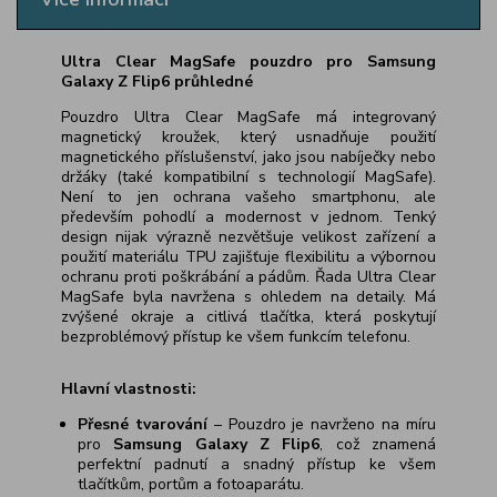
Ultra Clear MagSafe pouzdro pro Samsung
Galaxy Z Flip6 průhledné
Pouzdro Ultra Clear MagSafe má integrovaný
magnetický kroužek, který usnadňuje použití
magnetického příslušenství, jako jsou nabíječky nebo
držáky (také kompatibilní s technologií MagSafe).
Není to jen ochrana vašeho smartphonu, ale
především pohodlí a modernost v jednom. Tenký
design nijak výrazně nezvětšuje velikost zařízení a
použití materiálu TPU zajišťuje flexibilitu a výbornou
ochranu proti poškrábání a pádům. Řada Ultra Clear
MagSafe byla navržena s ohledem na detaily. Má
zvýšené okraje a citlivá tlačítka, která poskytují
bezproblémový přístup ke všem funkcím telefonu.
Hlavní vlastnosti:
Přesné tvarování
– Pouzdro je navrženo na míru
pro
Samsung Galaxy Z Flip6
, což znamená
perfektní padnutí a snadný přístup ke všem
tlačítkům, portům a fotoaparátu.