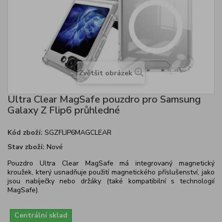
Zvětšit obrázek
Ultra Clear MagSafe pouzdro pro Samsung
Galaxy Z Flip6 průhledné
Kód zboží:
SGZFLIP6MAGCLEAR
Stav zboží:
Nové
Pouzdro Ultra Clear MagSafe má integrovaný magnetický
kroužek, který usnadňuje použití magnetického příslušenství, jako
jsou nabíječky nebo držáky (také kompatibilní s technologií
MagSafe).
Centrální sklad