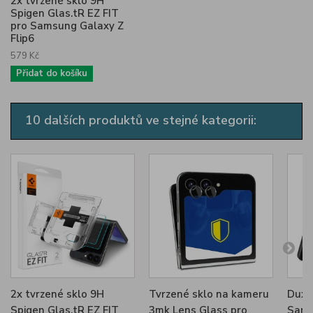
2x tvrzené sklo 9H
Spigen Glas.tR EZ FIT
pro Samsung Galaxy Z
Flip6
579 Kč
Přidat do košíku
10 dalších produktů ve stejné kategorii:
2x tvrzené sklo 9H
Tvrzené sklo na kameru
Dux 
Spigen Glas.tR EZ FIT
3mk Lens Glass pro
Sams