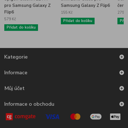
pro Samsung Galaxy Z
Samsung Galaxy Z Flip6
čern
Flip6
155 Kč
279 K
579 Kč
Přidat do košíku
Přid
Přidat do košíku
Kategorie
Informace
Můj účet
Informace o obchodu