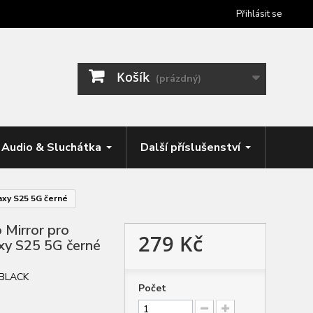
Přihlásit se
Košík
(prázdný)
Audio & Sluchátka
Další příslušenství
axy S25 5G černé
 Mirror pro
279 Kč
xy S25 5G černé
BLACK
Počet