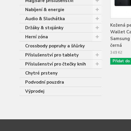
MagSafe příslušenství
Nabíjení & energie
Audio & Sluchátka
Kožená p
Držáky & stojánky
Wallet C
Herní zóna
Samsung 
černá
Crossbody popruhy a šňůrky
349 Kč
Příslušenství pro tablety
Přidat do
Příslušenství pro čtečky knih
Chytré prsteny
Podvodní pouzdra
Výprodej