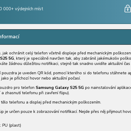
0 000+ výdejních míst
nformací
e, jak ochránit celý telefon včetně displeje před mechanickým poškoze
 S25 5G
, který je speciálně navržen tak, aby zabránil jakémukoliv pošk
te žádnou důležitou notifikaci, stejně tak snadno uvidíte aktuální čas 
í pouzdra je uveden QR kód, pomocí kterého si do telefonu stáhnete apl
 jako je příchozí hovor nebo aktuální počasí.
ouzdro pro telefon
Samsung Galaxy S25 5G
po nainstalování aplikac
 a zhasnutí telefonu při zavření flipu).
 tělo telefonu a displej před mechanickým poškozením.
lip je určen pouze k zobrazování notifikací. Nejde přes něj přijmout hovo
: PU (plast)