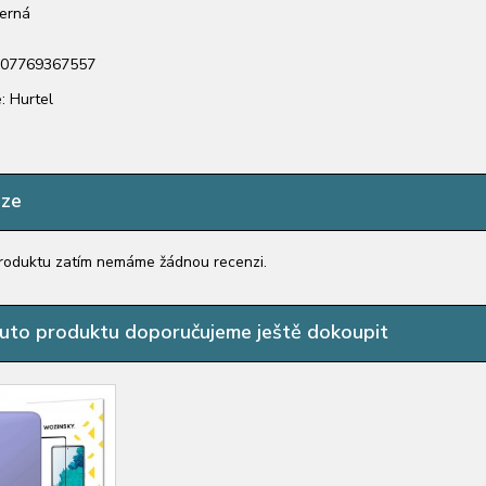
černá
907769367557
: Hurtel
nze
roduktu zatím nemáme žádnou recenzi.
uto produktu doporučujeme ještě dokoupit