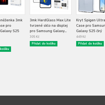
eněženka 3mk
3mk HardGlass Max Lite
Kryt Spigen Ultr
ase pro
tvrzené sklo na displej
Case pro Samsu
Galaxy S25
pro Samsung Galaxy...
Galaxy S25 čirý
305 Kč
449 Kč
Přidat do košíku
Přidat do košíku
 košíku