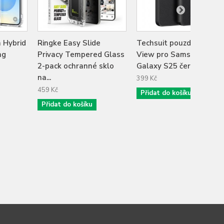
a Hybrid
Ringke Easy Slide
Techsuit pouzdro Smart
ng
Privacy Tempered Glass
View pro Samsung
2-pack ochranné sklo
Galaxy S25 černé
na...
399 Kč
459 Kč
Přidat do košíku
Přidat do košíku