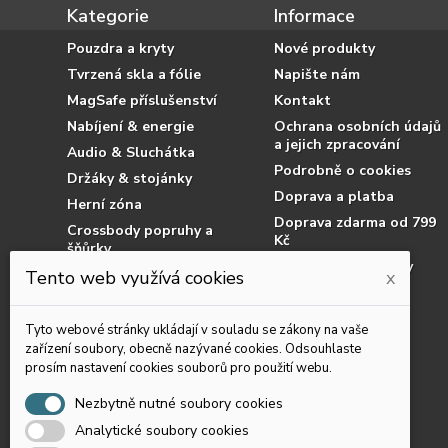
Kategorie
Informace
Pouzdra a kryty
Nové produkty
Tvrzená skla a fólie
Napište nám
MagSafe příslušenství
Kontakt
Nabíjení & energie
Ochrana osobních údajů
a jejich zpracování
Audio & Sluchátka
Podrobně o cookies
Držáky & stojánky
Doprava a platba
Herní zóna
Doprava zdarma od 799
Crossbody popruhy a
Kč
šňůrky
Obchodní podmínky
Příslušenství pro tablety
Tento web využívá cookies
x
Jak nakupovat
Příslušenství pro čtečky
knih
Reklamace
Tyto webové stránky ukládají v souladu se zákony na vaše
Chytré prsteny
Dostupnost zboží
zařízení soubory, obecně nazývané cookies. Odsouhlaste
prosím nastavení cookies souborů pro použití webu.
Podvodní pouzdra
Výprodej
Nezbytně nutné soubory cookies
Analytické soubory cookies