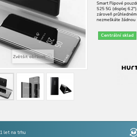
Smart Flipové pouz
S25 5G (displej 6.2"
zároveň průhlednému
nezmeškáte žádnou dů
Centrální sklad
Zvětšit obrázek
1 let na trhu