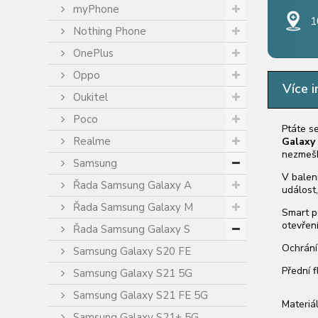
myPhone
1
Nothing Phone
OnePlus
Oppo
Více i
Oukitel
Poco
Ptáte s
Realme
Galaxy
nezmešká
Samsung
V balen
Řada Samsung Galaxy A
událost,
Řada Samsung Galaxy M
Smart p
otevření
Řada Samsung Galaxy S
Ochrání
Samsung Galaxy S20 FE
Přední f
Samsung Galaxy S21 5G
Samsung Galaxy S21 FE 5G
Materiál
Samsung Galaxy S21+ 5G