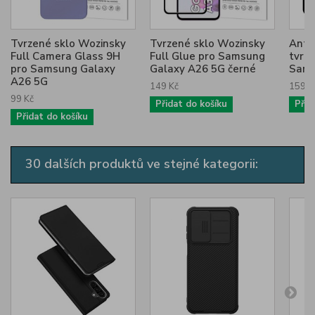
Tvrzené sklo Wozinsky
Tvrzené sklo Wozinsky
Anti
Full Camera Glass 9H
Full Glue pro Samsung
tvrz
pro Samsung Galaxy
Galaxy A26 5G černé
Sams
A26 5G
149 Kč
159 K
99 Kč
Přidat do košíku
Přid
Přidat do košíku
30 dalších produktů ve stejné kategorii: