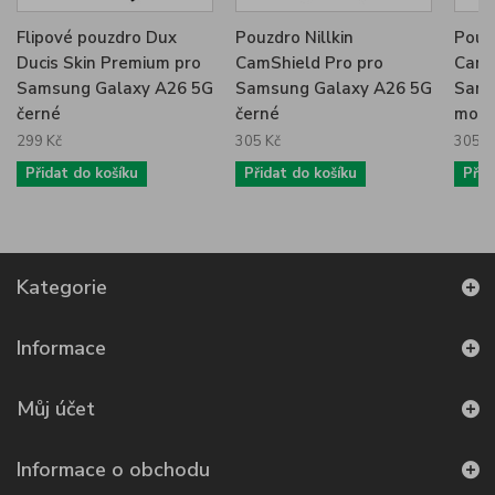
Flipové pouzdro Dux
Pouzdro Nillkin
Pouzd
Ducis Skin Premium pro
CamShield Pro pro
CamS
Samsung Galaxy A26 5G
Samsung Galaxy A26 5G
Sams
černé
černé
modr
299 Kč
305 Kč
305 K
Přidat do košíku
Přidat do košíku
Přid
Kategorie
Informace
Můj účet
Informace o obchodu