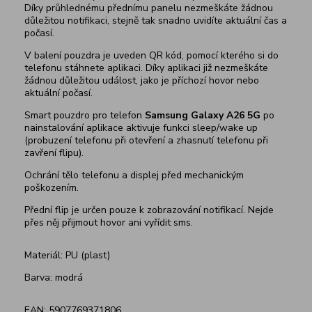
Díky průhlednému přednímu panelu nezmeškáte žádnou
důležitou notifikaci, stejně tak snadno uvidíte aktuální čas a
počasí.
V balení pouzdra je uveden QR kód, pomocí kterého si do
telefonu stáhnete aplikaci. Díky aplikaci již nezmeškáte
žádnou důležitou událost, jako je příchozí hovor nebo
aktuální počasí.
Smart pouzdro pro telefon
Samsung Galaxy A26 5G
po
nainstalování aplikace aktivuje funkci sleep/wake up
(probuzení telefonu při otevření a zhasnutí telefonu při
zavření flipu).
Ochrání tělo telefonu a displej před mechanickým
poškozením.
Přední flip je určen pouze k zobrazování notifikací. Nejde
přes něj přijmout hovor ani vyřídit sms.
Materiál: PU (plast)
Barva: modrá
EAN: 5907769371806