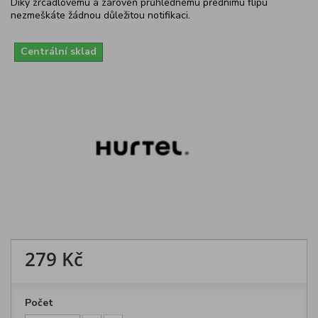
Díky zrcadlovému a zároveň průhlednému přednímu flipu
nezmeškáte žádnou důležitou notifikaci.
Centrální sklad
279 Kč
Počet