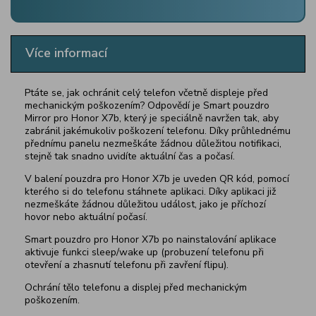
Více informací
Ptáte se, jak ochránit celý telefon včetně displeje před
mechanickým poškozením? Odpovědí je Smart pouzdro
Mirror pro Honor X7b, který je speciálně navržen tak, aby
zabránil jakémukoliv poškození telefonu.
Díky průhlednému
přednímu panelu nezmeškáte žádnou důležitou notifikaci,
stejně tak snadno uvidíte aktuální čas a počasí.
V balení pouzdra pro
Honor X7b
je uveden QR kód, pomocí
kterého si do telefonu stáhnete aplikaci. Díky aplikaci již
nezmeškáte žádnou důležitou událost, jako je příchozí
hovor nebo aktuální počasí.
Smart pouzdro pro
Honor X7b
po nainstalování aplikace
aktivuje funkci sleep/wake up (probuzení telefonu při
otevření a zhasnutí telefonu při zavření flipu).
Ochrání tělo telefonu a displej před mechanickým
poškozením.