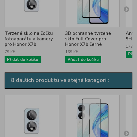
Tvrzené sklo na čočku
3D ochranné tvrzené
Anti
fotoaparátu a kamery
sklo Full Cover pro
9H p
pro Honor X7b
Honor X7b černé
179 K
79 Kč
169 Kč
Přid
Přidat do košíku
Přidat do košíku
8 dalších produktů ve stejné kategorii: