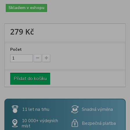
Skladem v eshopu
279 Kč
Počet
Přidat do košíku
11 let na trhu
Snadná výměna
10 000+ výdejních
Bezpečná platba
míst