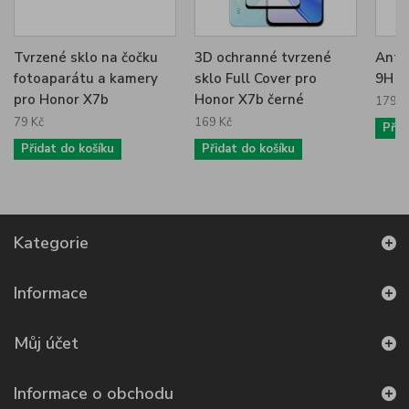
Tvrzené sklo na čočku
3D ochranné tvrzené
Anti
fotoaparátu a kamery
sklo Full Cover pro
9H p
pro Honor X7b
Honor X7b černé
179 K
79 Kč
169 Kč
Přid
Přidat do košíku
Přidat do košíku
Kategorie
Informace
Můj účet
Informace o obchodu