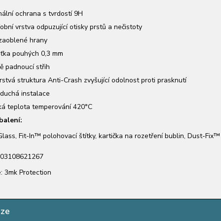
ální ochrana s tvrdostí 9H
obní vrstva odpuzující otisky prstů a nečistoty
zaoblené hrany
ťka pouhých 0,3 mm
ě padnoucí střih
rstvá struktura Anti-Crash zvyšující odolnost proti prasknutí
duchá instalace
á teplota temperování 420°C
balení:
lass, Fit-In™ polohovací štítky, kartička na rozetření bublin, Dust-Fix™ š
903108621267
: 3mk Protection
nze