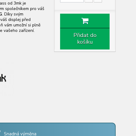
ass od 3mk je
ým společníkem pro váš
5G
. Díky svým
váš displej před
ň vám umožní si plně
e vašeho zařízení.
Přidat do
košíku
Snadná výměna