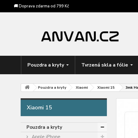
🚚 Doprava zdarma od 799 Kč
Pouzdra a kryty
Tvrzená skla a fólie
Pouzdra a kryty
Xiaomi
Xiaomi 15
3mk Ha
Xiaomi 15
Pouzdra a kryty
Apple iPhone