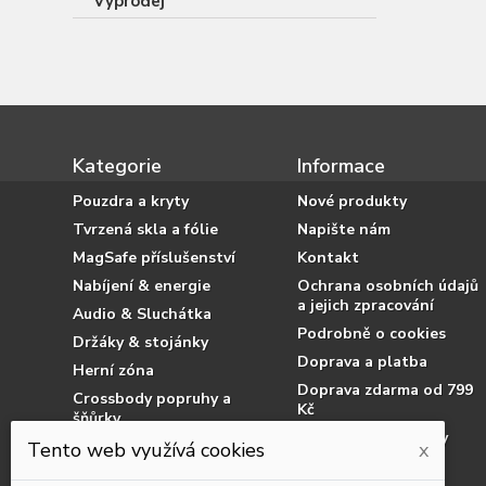
Výprodej
Kategorie
Informace
Pouzdra a kryty
Nové produkty
Tvrzená skla a fólie
Napište nám
MagSafe příslušenství
Kontakt
Nabíjení & energie
Ochrana osobních údajů
a jejich zpracování
Audio & Sluchátka
Podrobně o cookies
Držáky & stojánky
Doprava a platba
Herní zóna
Doprava zdarma od 799
Crossbody popruhy a
Kč
šňůrky
Obchodní podmínky
Příslušenství pro tablety
Tento web využívá cookies
x
Jak nakupovat
Příslušenství pro čtečky