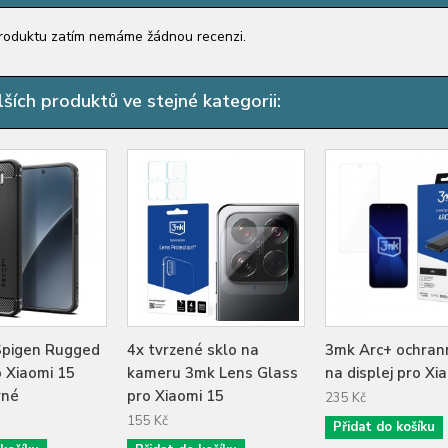
roduktu zatím nemáme žádnou recenzi.
ších produktů ve stejné kategorii:
Spigen Rugged
4x tvrzené sklo na
3mk Arc+ ochrann
 Xiaomi 15
kameru 3mk Lens Glass
na displej pro Xi
rné
pro Xiaomi 15
235 Kč
155 Kč
Přidat do košíku