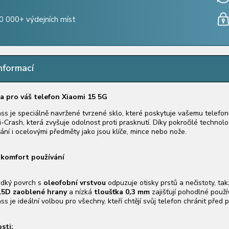
0 000+ výdejních míst
nformací
a pro váš telefon
Xiaomi 15 5G
ss je speciálně navržené tvrzené sklo, které poskytuje vašemu telefo
ti-Crash, která zvyšuje odolnost proti prasknutí. Díky pokročilé technol
ání i ocelovými předměty jako jsou klíče, mince nebo nože.
 komfort používání
adký povrch s
oleofobní vrstvou
odpuzuje otisky prstů a nečistoty, ta
,5D zaoblené hrany
a nízká
tloušťka 0,3 mm
zajišťují pohodlné použ
s je ideální volbou pro všechny, kteří chtějí svůj telefon chránit před
sti: