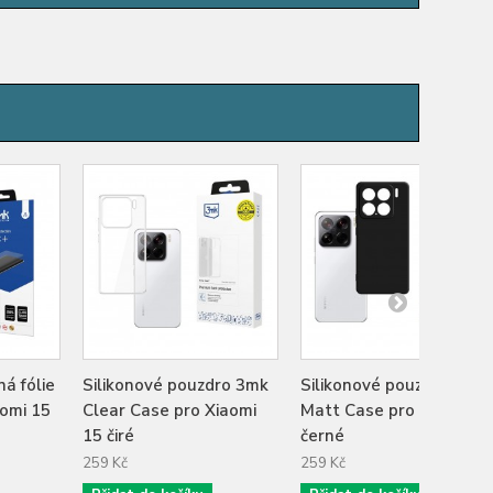
á fólie
Silikonové pouzdro 3mk
Silikonové pouzdro 3mk
aomi 15
Clear Case pro Xiaomi
Matt Case pro Xiaomi 1
15 čiré
černé
259 Kč
259 Kč