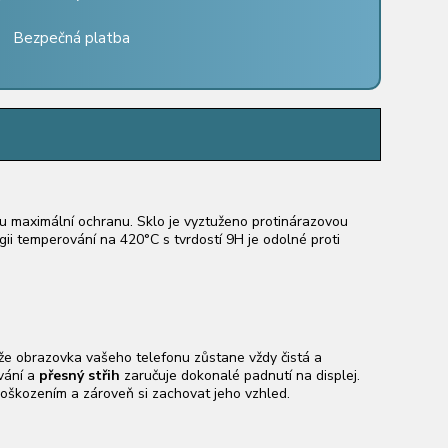
Bezpečná platba
nu maximální ochranu. Sklo je vyztuženo protinárazovou
ogii temperování na 420°C s tvrdostí 9H je odolné proti
kže obrazovka vašeho telefonu zůstane vždy čistá a
ívání a
přesný střih
zaručuje dokonalé padnutí na displej.
 poškozením a zároveň si zachovat jeho vzhled.