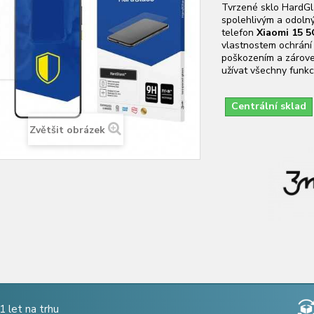
Tvrzené sklo HardGl
spolehlivým a odoln
telefon
Xiaomi 15 
vlastnostem ochrání 
poškozením a zárove
užívat všechny funkc
Centrální sklad
Zvětšit obrázek
1 let na trhu