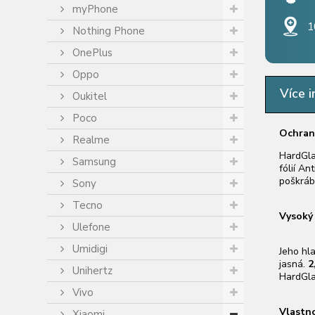
myPhone
1
Nothing Phone
OnePlus
Oppo
Více i
Oukitel
Poco
Ochran
Realme
HardGla
Samsung
fólií An
poškráb
Sony
Tecno
Vysoký
Ulefone
Umidigi
Jeho hl
jasná.
2
Unihertz
HardGlas
Vivo
Vlastno
Xiaomi