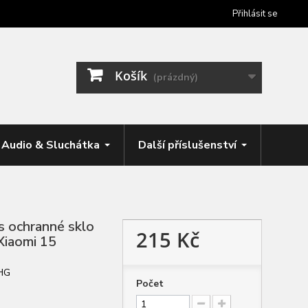
Přihlásit se
Košík
(prázdný)
Audio & Sluchátka
Další příslušenství
 ochranné sklo
215 Kč
 Xiaomi 15
HG
Počet