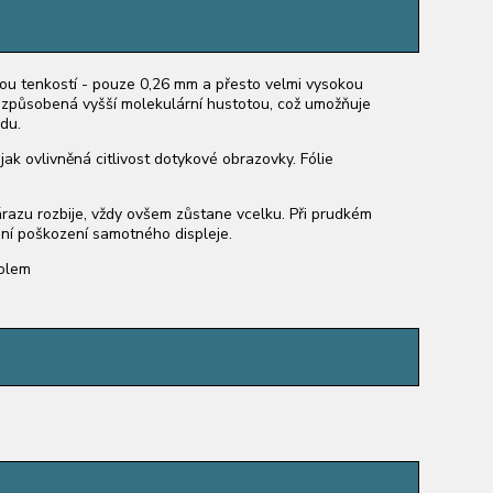
u tenkostí - pouze 0,26 mm a přesto velmi vysokou
 je způsobená vyšší molekulární hustotou, což umožňuje
du.
ijak ovlivněná citlivost dotykové obrazovky. Fólie
zu rozbije, vždy ovšem zůstane vcelku. Při prudkém
rání poškození samotného displeje.
holem