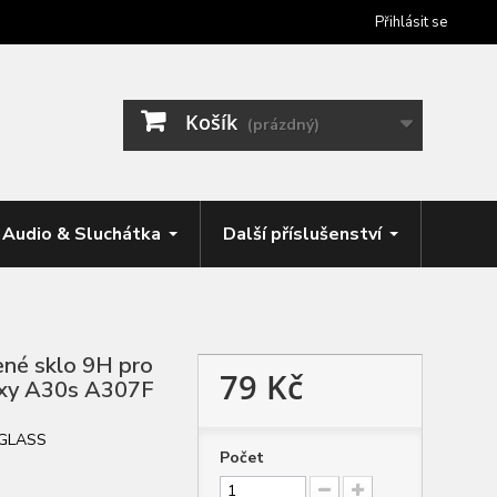
Přihlásit se
Košík
(prázdný)
Audio & Sluchátka
Další příslušenství
ené sklo 9H pro
79 Kč
xy A30s A307F
GLASS
Počet