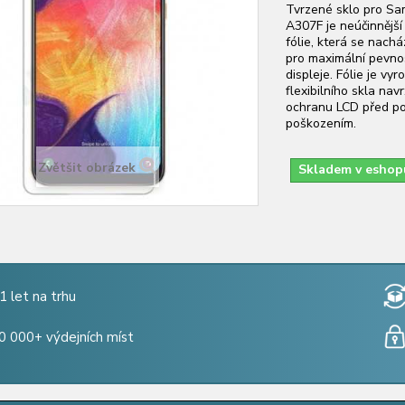
Tvrzené sklo pro S
A307F je neúčinnější
fólie, která se nachá
pro maximální pevno
displeje. Fólie je vy
flexibilního skla na
ochranu LCD před p
poškozením.
Zvětšit obrázek
Skladem v eshop
1 let na trhu
0 000+ výdejních míst