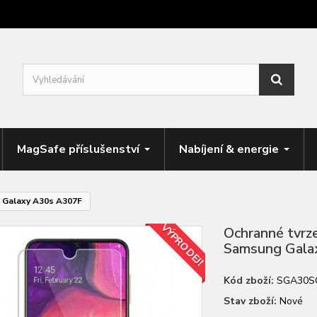
MagSafe příslušenství
Nabíjení & energie
 Galaxy A30s A307F
VÝPRODEJ!
Ochranné tvrz
Samsung Gala
Kód zboží:
SGA30S
Stav zboží:
Nové