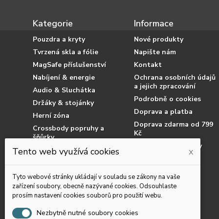
Kategorie
Informace
Pouzdra a kryty
Nové produkty
Tvrzená skla a fólie
Napište nám
MagSafe příslušenství
Kontakt
Nabíjení & energie
Ochrana osobních údajů
a jejich zpracování
Audio & Sluchátka
Podrobně o cookies
Držáky & stojánky
Doprava a platba
Herní zóna
Doprava zdarma od 799
Crossbody popruhy a
Kč
šňůrky
Obchodní podmínky
Příslušenství pro tablety
Tento web využívá cookies
x
Jak nakupovat
Příslušenství pro čtečky
knih
Reklamace
Tyto webové stránky ukládají v souladu se zákony na vaše
Chytré prsteny
Dostupnost zboží
zařízení soubory, obecně nazývané cookies. Odsouhlaste
prosím nastavení cookies souborů pro použití webu.
Podvodní pouzdra
Výprodej
Nezbytně nutné soubory cookies