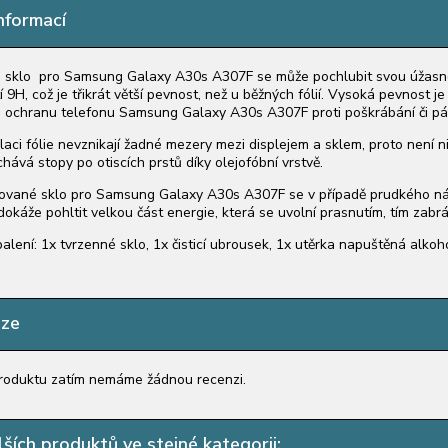
nformací
 sklo pro Samsung Galaxy A30s A307F se může pochlubit svou úžasno
 9H, což je třikrát větší pevnost, než u běžných fólií. Vysoká pevnost
 ochranu telefonu Samsung Galaxy A30s A307F proti poškrábání či pá
alaci fólie nevznikají žadné mezery mezi displejem a sklem, proto není n
ává stopy po otiscích prstů díky olejofóbní vrstvě.
vané sklo pro Samsung Galaxy A30s A307F se v případě prudkého nára
dokáže pohltit velkou část energie, která se uvolní prasnutím, tím zab
alení: 1x tvrzenné sklo, 1x čisticí ubrousek, 1x utěrka napuštěná alko
nze
roduktu zatím nemáme žádnou recenzi.
ších produktů ve stejné kategorii: