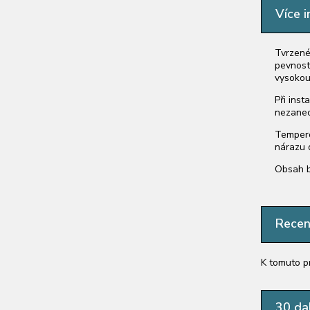
Více i
Tvrzené
pevností
vysokou
Při inst
nezanech
Tempero
nárazu 
Obsah b
Rece
K tomuto p
30 dal