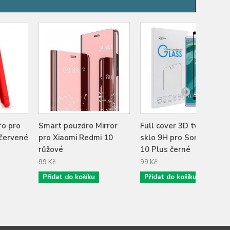
ro pro
Smart pouzdro Mirror
Full cover 3D tvrzené
 červené
pro Xiaomi Redmi 10
sklo 9H pro Sony Xperia
růžové
10 Plus černé
99 Kč
99 Kč
Přidat do košíku
Přidat do košíku