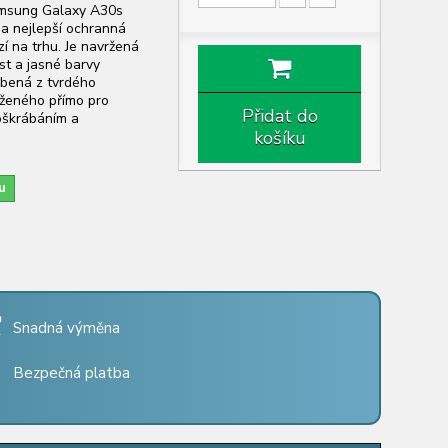
amsung Galaxy A30s
 a nejlepší ochranná
zí na trhu. Je navržená
st a jasné barvy
robená z tvrdého
vrženého přímo pro
Přidat do
oškrábáním a
košíku
u
Snadná výměna
Bezpečná platba