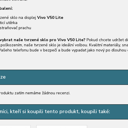
balení:
rzené sklo na displej
Vivo V50 Lite
ticí utěrka
straňovač prachu
 vybrat naše tvrzené sklo pro
Vivo V50 Lite
?
Pokud chcete udržet d
poškozením, naše tvrzené sklo je ideální volbou. Kvalitní materiály, sn
 Vašeho telefonu bude v bezpečí a bude vypadat jako nový po dlouhou 
nze
roduktu zatím nemáme žádnou recenzi.
íci, kteří si koupili tento produkt, koupili také: