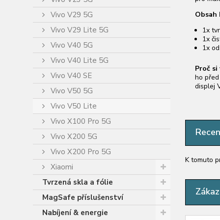
Vivo V29 5G
Obsah 
Vivo V29 Lite 5G
1x tv
1x čis
Vivo V40 5G
1x od
Vivo V40 Lite 5G
Proč si
Vivo V40 SE
ho před 
displej
Vivo V50 5G
Vivo V50 Lite
Vivo X100 Pro 5G
Rece
Vivo X200 5G
Vivo X200 Pro 5G
K tomuto p
Xiaomi
Tvrzená skla a fólie
Zákazn
MagSafe příslušenství
Nabíjení & energie