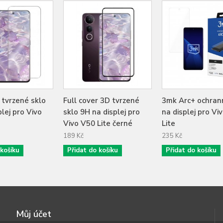
tvrzené sklo
Full cover 3D tvrzené
3mk Arc+ ochrann
lej pro Vivo
sklo 9H na displej pro
na displej pro Vi
Vivo V50 Lite černé
Lite
189 Kč
235 Kč
 košíku
Přidat do košíku
Přidat do košíku
Můj účet