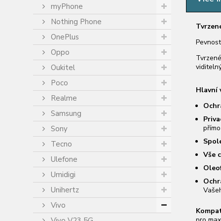
myPhone
Nothing Phone
Tvrzené
OnePlus
Pevnost
Oppo
Tvrzené 
viditel
Oukitel
Poco
Hlavní 
Realme
Ochra
Samsung
Priva
přímo
Sony
Spole
Tecno
Vše c
Ulefone
Oleo
Umidigi
Ochr
Unihertz
Vašeh
Vivo
Kompat
pro max
Vivo V23 5G