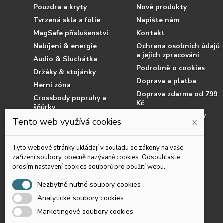
Pouzdra a kryty
Nové produkty
Tvrzená skla a fólie
Napište nám
MagSafe příslušenství
Kontakt
Nabíjení & energie
Ochrana osobních údajů
a jejich zpracování
Audio & Sluchátka
Podrobně o cookies
Držáky & stojánky
Doprava a platba
Herní zóna
Doprava zdarma od 799
Crossbody popruhy a
Kč
šňůrky
Obchodní podmínky
Příslušenství pro tablety
Tento web využívá cookies
x
Jak nakupovat
Příslušenství pro čtečky
knih
Reklamace
Tyto webové stránky ukládají v souladu se zákony na vaše
Chytré prsteny
Dostupnost zboží
zařízení soubory, obecně nazývané cookies. Odsouhlaste
prosím nastavení cookies souborů pro použití webu.
Podvodní pouzdra
Výprodej
Nezbytně nutné soubory cookies
Analytické soubory cookies
Marketingové soubory cookies