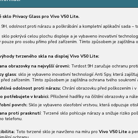
 sklo Privacy Glass pro Vivo V50 Lite.
 9H, odolnost proti nárazu a poškrábání a kompletní aplikační sada – t
sklo pokrývá celou plochu displeje a je vybaveno inovativní technologií
ný pouze pro osobu přímo před zařízením. Tímto způsobem je zajištěna o
výhody tvrzeného skla na displej
Vivo V50 Lite
:
na obrazovky na nejvyšší úrovni:
Tvrdost 9H zaručuje ochranu proti
cy glass
: sklo
je vybaveno inovativní technologií Anti Spy, která zajišť
 před zařízením. Tímto způsobem je zajištěna ochrana tvého soukromí a 
hlivá odolnost proti nárazu:
Chrání obrazovku před poškozením i v 
o potřebujete v krabici:
Přiložené hadříky na čištění obrazovky a nále
fobní povrch:
Sklo je vybaveno oleofobní vrstvou, která odpuzuje otisk
ana proti prasknutí
: Tvrzené sklo pohlcuje nárazy a snižuje riziko po
o telefonu.
ibilita:
Toto tvrzené sklo je navrženo na míru pro
Vivo V50 Lite
a per
imální ochranu.