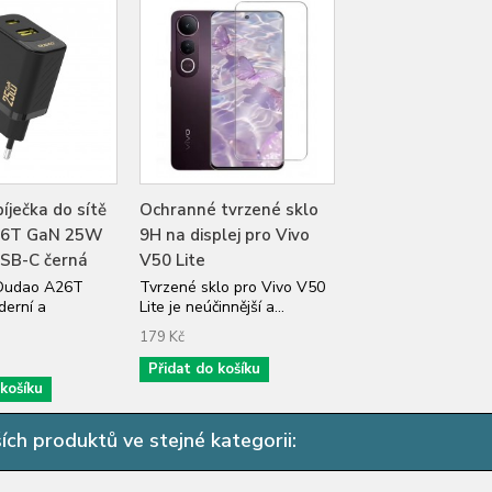
íječka do sítě
Ochranné tvrzené sklo
26T GaN 25W
9H na displej pro Vivo
USB-C černá
V50 Lite
 Dudao A26T
Tvrzené sklo pro Vivo V50
erní a
Lite je neúčinnější a...
179 Kč
Přidat do košíku
 košíku
ích produktů ve stejné kategorii: