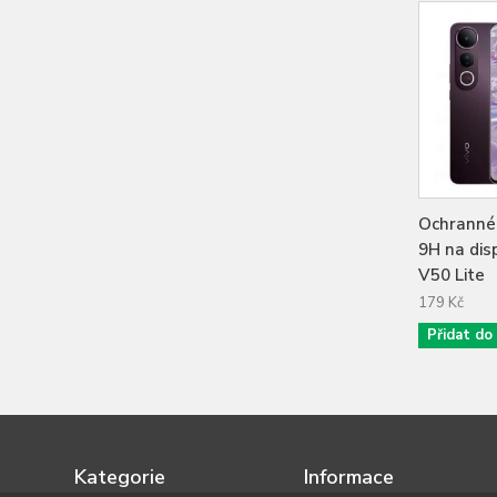
Ochranné 
9H na disp
V50 Lite
179 Kč
Přidat do
Kategorie
Informace