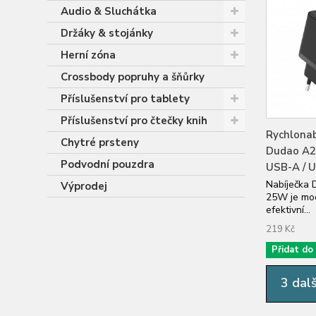
Audio & Sluchátka
Držáky & stojánky
Herní zóna
Crossbody popruhy a šňůrky
Příslušenství pro tablety
Příslušenství pro čtečky knih
Rychlonab
Chytré prsteny
Dudao A
Podvodní pouzdra
USB-A / 
Nabíječka
Výprodej
25W je mod
efektivní...
219 Kč
Přidat do
3 dalš