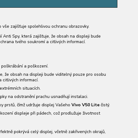
o vše zajišťuje spolehlivou ochranu obrazovky.
 Anti Spy, která zajišťuje, že obsah na displeji bude
chrana tvého soukromí a citlivých informací.
 poškrábání a poškození.
uje, že obsah na displeji bude viditelný pouze pro osobu
citlivých informací.
extrémních situacích.
pky na odstranění prachu usnadňují instalaci.
y prstů, čímž udržuje displej Vašeho
Vivo V50 Lite
čistý.
škození displeje při pádech, což prodlužuje životnost
fektně pokrývá celý displej, včetně zakřivených okrajů,