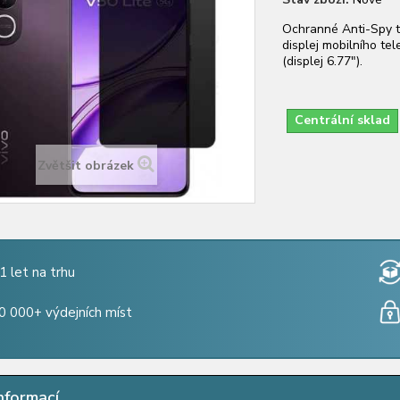
Ochranné Anti-Spy t
displej mobilního te
(displej 6.77").
Centrální sklad
Zvětšit obrázek
1 let na trhu
0 000+ výdejních míst
nformací