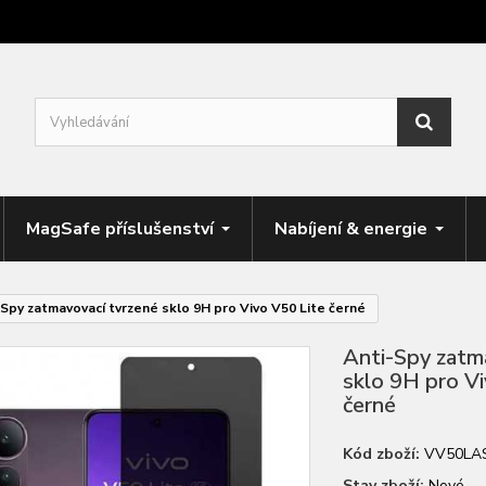
MagSafe příslušenství
Nabíjení & energie
Spy zatmavovací tvrzené sklo 9H pro Vivo V50 Lite černé
Anti-Spy zatm
sklo 9H pro V
černé
Kód zboží:
VV50LA
Stav zboží:
Nové