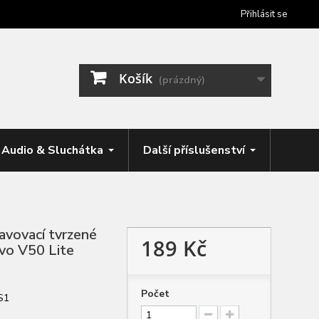
Přihlásit se
Košík
(prázdný)
Audio & Sluchátka
Další příslušenství
avovací tvrzené
189 Kč
ivo V50 Lite
Počet
S1