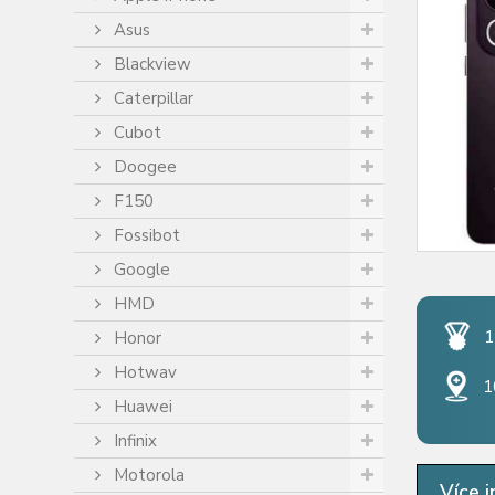
Asus
Blackview
Caterpillar
Cubot
Doogee
F150
Fossibot
Google
HMD
1
Honor
Hotwav
1
Huawei
Infinix
Motorola
Více i