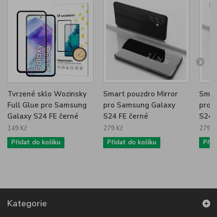
Tvrzené sklo Wozinsky
Smart pouzdro Mirror
Smar
Full Glue pro Samsung
pro Samsung Galaxy
pro 
Galaxy S24 FE černé
S24 FE černé
S24 
149 Kč
279 Kč
279 K
Přidat do košíku
Přidat do košíku
Přid
Kategorie