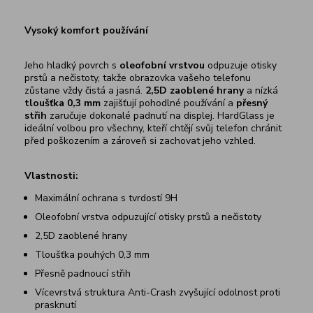
Vysoký komfort používání
Jeho hladký povrch s
oleofobní vrstvou
odpuzuje otisky
prstů a nečistoty, takže obrazovka vašeho telefonu
zůstane vždy čistá a jasná.
2,5D zaoblené hrany
a nízká
tloušťka 0,3 mm
zajišťují pohodlné používání a
přesný
střih
zaručuje dokonalé padnutí na displej. HardGlass je
ideální volbou pro všechny, kteří chtějí svůj telefon chránit
před poškozením a zároveň si zachovat jeho vzhled.
Vlastnosti:
Maximální ochrana s tvrdostí 9H
Oleofobní vrstva odpuzující otisky prstů a nečistoty
2,5D zaoblené hrany
Tloušťka pouhých 0,3 mm
Přesně padnoucí střih
Vícevrstvá struktura Anti-Crash zvyšující odolnost proti
prasknutí